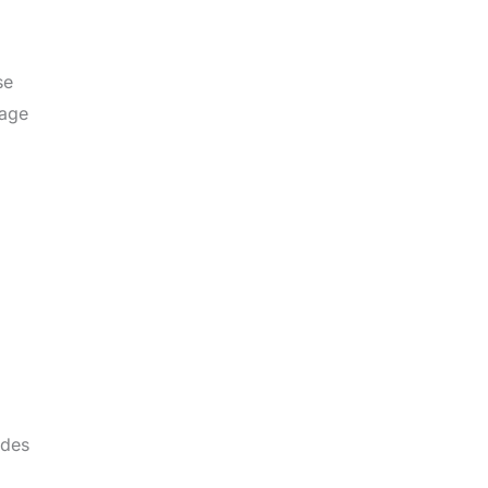
se
sage
 des