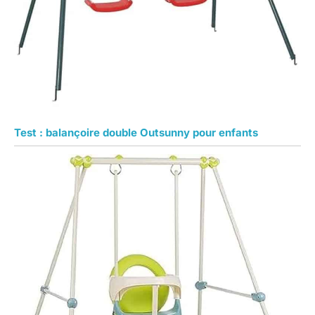
Test : balançoire double Outsunny pour enfants