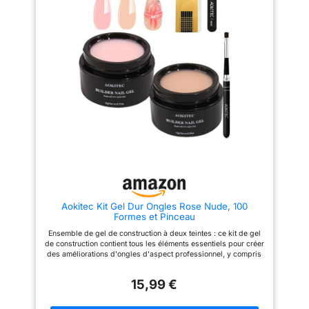
intérieur. Les outils pour cultiver
enfants】Ce jouet stimule de
la verdure sont tous
manière ludique la pensée
disponibles. Plus de vingt
spatiale, la résolution de
espèces de plantes sont
problèmes, la motricité fine, la
placées à l'intérieur du chevalet
coordination, la créativité et le
squelette et de la salle des
travail d'équipe. 【Assemblage
facile】Grâce au système
fleurs.
【Book Nook Kit
d'emboîtement intuitif, aucun
avec Eclairage LED】Ce n'est
outil n'est requis. Les
pas seulement une maison de
instructions illustrées,
poupées, c'est aussi un Book
accompagnées de 5 idées de
Nook et une superbe décoration
construction, permettent aux
d'intérieur. Mettez-le sur
enfants de construire
l'étagère, vert peut soulager la
facilement, seuls ou entre amis.
fatigue oculaire lorsque vous
【Coffret cadeau idéal】Le
êtes fatigué de lire. Mettez-le
cadeau premium parfaitement
sur le chevet peut également
emballé est idéal pour les
être utilisé comme une lumière
anniversaires, Noël, la
de nuit.
【Cadeau Créatif
scolarisation ou les fêtes
pour Adultes】Les produits ont
Aokitec Kit Gel Dur Ongles Rose Nude, 100
d'enfants et est pris en charge
une palette confortable et un
Formes et Pinceau
par notre service client
beau design. Parfait comme un
germanophone 24h/24.
cadeau pour quelqu'un d'autre
Ensemble de gel de construction à deux teintes : ce kit de gel
ou comme un cadeau pour
de construction contient tous les éléments essentiels pour créer
vous-même. Le temps de
des améliorations d'ongles d'aspect professionnel, y compris
montage recommandé est de 16
les gels de construction nudes et roses, une lime à ongles, un
heures. Les joueurs peuvent
pinceau gel professionnel et 100 formes d'ongles. Prêt à
15,99 €
colorer et concevoir l'intérieur
l'emploi dès la sortie de la boîte, il simplifie le processus de
de la maison de fleurs par eux-
bricolage, aidant les débutants et les amateurs à obtenir des
mêmes. Idéal pour passer du
arches soigneusement définies avec des résultats durables