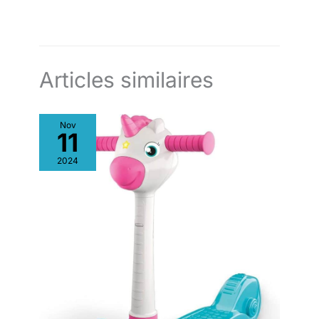
même, vous pouvez
compléter ce jeu
d'assemblage créatif
avec vos petits.
Articles similaires
Nov
11
2024