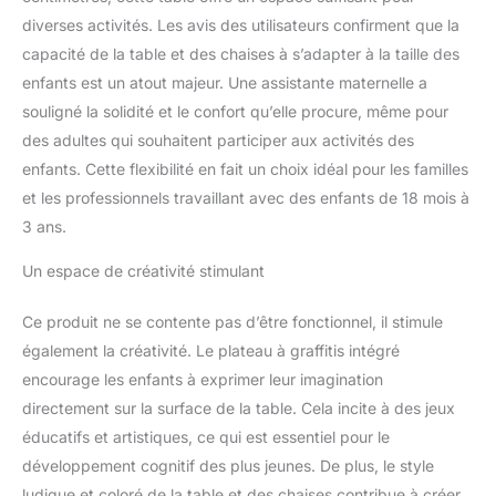
pieds de la table et de la
diverses activités. Les avis des utilisateurs confirment que la
chaise, cette table avec 4
capacité de la table et des chaises à s’adapter à la taille des
chaises peut être ajustée
de manière flexible à 7
enfants est un atout majeur. Une assistante maternelle a
hauteurs (48-50-52-54-
souligné la solidité et le confort qu’elle procure, même pour
56-58-60cm) et la
des adultes qui souhaitent participer aux activités des
chaise peut être ajustée
enfants. Cette flexibilité en fait un choix idéal pour les familles
à 3 hauteurs (51-53-
55cm), s'adaptant ainsi
et les professionnels travaillant avec des enfants de 18 mois à
aux différentes étapes de
3 ans.
croissance de l'enfant.
Conception Pratique :
Un espace de créativité stimulant
Cette table polyvalente
dispose d'un grand
Ce produit ne se contente pas d’être fonctionnel, il stimule
plateau de 120x60cm,
également la créativité. Le plateau à graffitis intégré
offrant un vaste espace
encourage les enfants à exprimer leur imagination
pour que les enfants
mangent, étudient et
directement sur la surface de la table. Cela incite à des jeux
s'amusent. Conçue de
éducatifs et artistiques, ce qui est essentiel pour le
manière ergonomique,
développement cognitif des plus jeunes. De plus, le style
les chaise peuvent
ludique et coloré de la table et des chaises contribue à créer