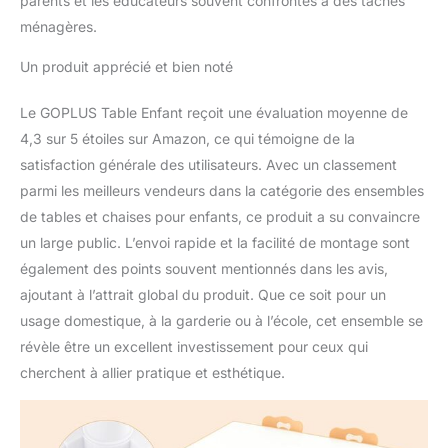
parents et les éducateurs souvent confrontés à des tâches
maternelle et à l'école.
ménagères.
Montage Facile :
Comprend un manuel
Un produit apprécié et bien noté
d'instruction clair, vous
pouvez rapidement
Le GOPLUS Table Enfant reçoit une évaluation moyenne de
terminer l'installation. De
4,3 sur 5 étoiles sur Amazon, ce qui témoigne de la
même, vous pouvez
compléter ce jeu
satisfaction générale des utilisateurs. Avec un classement
d'assemblage créatif
parmi les meilleurs vendeurs dans la catégorie des ensembles
avec vos petits.
de tables et chaises pour enfants, ce produit a su convaincre
un large public. L’envoi rapide et la facilité de montage sont
également des points souvent mentionnés dans les avis,
ajoutant à l’attrait global du produit. Que ce soit pour un
usage domestique, à la garderie ou à l’école, cet ensemble se
révèle être un excellent investissement pour ceux qui
cherchent à allier pratique et esthétique.