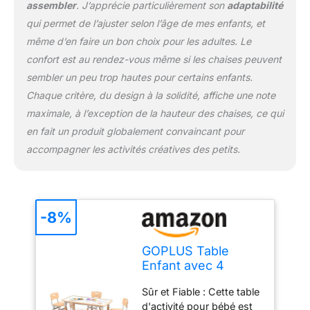
assembler
. J’apprécie particulièrement son
adaptabilité
pour que les enfants
mangent, étudient et
qui permet de l’ajuster selon l’âge de mes enfants, et
s'amusent. Conçue de
même d’en faire un bon choix pour les adultes. Le
manière ergonomique,
confort est au rendez-vous même si les chaises peuvent
les chaise peuvent
sembler un peu trop hautes pour certains enfants.
protéger la colonne
vertébrale de l'enfant.
Chaque critère, du design à la solidité, affiche une note
Lorsqu'ils n'est pas
maximale, à l’exception de la hauteur des chaises, ce qui
nécessaire, ils peuvent
en fait un produit globalement convaincant pour
être empilées pour
accompagner les activités créatives des petits.
économiser de l'espace.
Table de Dessin
Polyvalente : Cette table
et chaise pour enfant
peuvent non seulement
-8%
être utilisées comme
table à manger, table
GOPLUS Table
d'étude, bureau et table
Enfant avec 4
d'activité, mais aussi
Chaises, Réglable
comme table de peinture.
Sûr et Fiable : Cette table
en Hauteur, Table a
Avec des pinceaux à
d'activité pour bébé est
Dessin Enfant avec