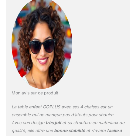
table protège la sécurité
des enfants pendant leur
utilisation. Hauteur
Réglable : Grâce aux
différents œillets sur les
pieds de la table et de la
chaise, cette table avec 4
chaises peut être ajustée
de manière flexible à 7
hauteurs (48-50-52-54-
56-58-60cm) et la
chaise peut être ajustée
à 3 hauteurs (51-53-
55cm), s'adaptant ainsi
Mon avis sur ce produit
aux différentes étapes de
croissance de l'enfant.
La table enfant GOPLUS avec ses 4 chaises est un
Conception Pratique :
Cette table polyvalente
ensemble qui ne manque pas d’atouts pour séduire.
dispose d'un grand
Avec son design
très joli
et sa structure en matériaux de
plateau de 120x60cm,
qualité, elle offre une
bonne stabilité
et s’avère
facile à
offrant un vaste espace