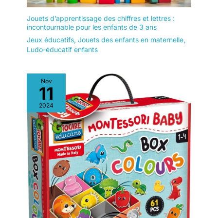
Jouets d’apprentissage des chiffres et lettres :
incontournable pour les enfants de 3 ans
Jeux éducatifs
,
Jouets des enfants en maternelle
,
Ludo-éducatif enfants
Nov
11
2024