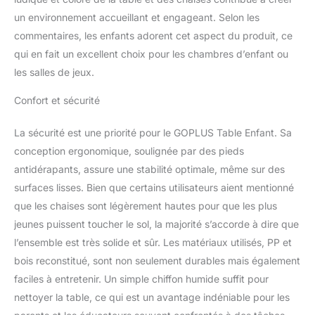
protéger la colonne
vertébrale de l'enfant.
un environnement accueillant et engageant. Selon les
Lorsqu'ils n'est pas
commentaires, les enfants adorent cet aspect du produit, ce
nécessaire, ils peuvent
qui en fait un excellent choix pour les chambres d’enfant ou
être empilées pour
les salles de jeux.
économiser de l'espace.
Table de Dessin
Confort et sécurité
Polyvalente : Cette table
et chaise pour enfant
La sécurité est une priorité pour le GOPLUS Table Enfant. Sa
peuvent non seulement
être utilisées comme
conception ergonomique, soulignée par des pieds
table à manger, table
antidérapants, assure une stabilité optimale, même sur des
d'étude, bureau et table
surfaces lisses. Bien que certains utilisateurs aient mentionné
d'activité, mais aussi
que les chaises sont légèrement hautes pour que les plus
comme table de peinture.
Avec des pinceaux à
jeunes puissent toucher le sol, la majorité s’accorde à dire que
base d'eau, les petits
l’ensemble est très solide et sûr. Les matériaux utilisés, PP et
peuvent dessiner à leur
bois reconstitué, sont non seulement durables mais également
plein. Il suffit d'un chiffon
faciles à entretenir. Un simple chiffon humide suffit pour
humide pour le nettoyer.
Idéal pour une utilisation
nettoyer la table, ce qui est un avantage indéniable pour les
à la maison, à la