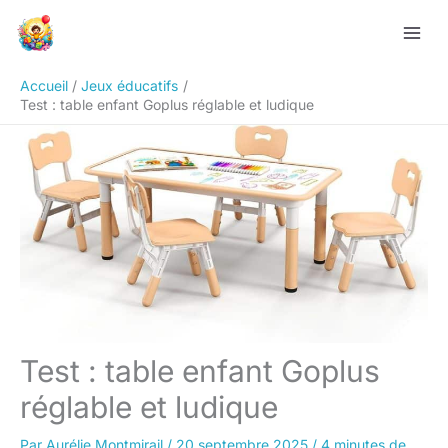
Aller
Rechercher
au
contenu
Accueil
Jeux éducatifs
Test : table enfant Goplus réglable et ludique
Test : table enfant Goplus
réglable et ludique
Par
Aurélie Montmirail
/
20 septembre 2025
/
4 minutes de