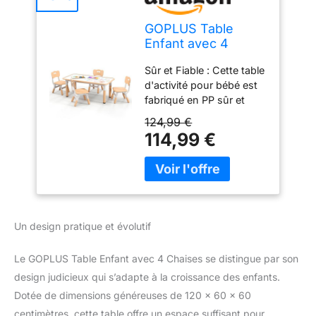
GOPLUS Table
Enfant avec 4
Chaises, Réglable
Sûr et Fiable : Cette table
en Hauteur, Table a
d'activité pour bébé est
Dessin Enfant avec
fabriqué en PP sûr et
Plateau à Graffitis,
inoffensifs. Les points de
Bureau d'Activité
124,99 €
connexion sont fixés
Bebe 18+ Mois pour
114,99 €
avec des vis pour une
Chambre d'enfant,
structure solide. Les
Maternelle (Naturel)
pieds sont équipés de
patins en caoutchouc
antidérapants pour une
stabilité supplémentaire.
Un design pratique et évolutif
Les coins arrondis de la
table protège la sécurité
Le GOPLUS Table Enfant avec 4 Chaises se distingue par son
des enfants pendant leur
design judicieux qui s’adapte à la croissance des enfants.
utilisation. Hauteur
Réglable : Grâce aux
Dotée de dimensions généreuses de 120 x 60 x 60
différents œillets sur les
centimètres, cette table offre un espace suffisant pour