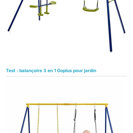
Test : balançoire 3 en 1 Goplus pour jardin