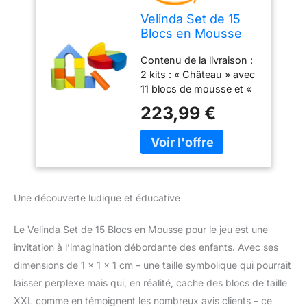
Velinda Set de 15
Blocs en Mousse
pour Le Jeu,
Contenu de la livraison :
creches, écoles
2 kits : « Château » avec
maternelles
11 blocs de mousse et «
(Couleur: mix2)
roue » à 4 éléments. Les
223,99 €
grands blocs de
construction sont
parfaits pour les crèches,
les crèches, les
institutions intégratives
et thérapeutiques, ainsi
Une découverte ludique et éducative
que les salles de
mouvement et de jeux.
Le Velinda Set de 15 Blocs en Mousse pour le jeu est une
Tous les éléments sont
doux et sûrs, ce qui
invitation à l’imagination débordante des enfants. Avec ses
permet aux enfants de
dimensions de 1 x 1 x 1 cm – une taille symbolique qui pourrait
vivre leur créativité et de
laisser perplexe mais qui, en réalité, cache des blocs de taille
créer leurs propres
XXL comme en témoignent les nombreux avis clients – ce
structures imaginatives