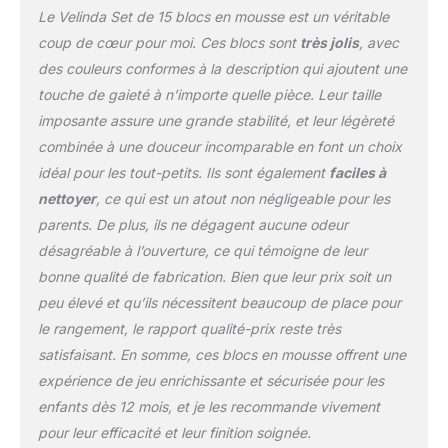
Le Velinda Set de 15 blocs en mousse est un véritable
avoir joué, ils peuvent
même être transformés
coup de cœur pour moi. Ces blocs sont
très jolis
, avec
en coin salon. Les
des couleurs conformes à la description qui ajoutent une
grands blocs de
touche de gaieté à n’importe quelle pièce. Leur taille
construction colorés
imposante assure une grande stabilité, et leur légèreté
garantissent un jeu sûr
et joyeux. Le noyau des
combinée à une douceur incomparable en font un choix
blocs de construction
idéal pour les tout-petits. Ils sont également
faciles à
est en mousse PUR
nettoyer
, ce qui est un atout non négligeable pour les
stable et hygiénique de
parents. De plus, ils ne dégagent aucune odeur
haute résistance à la
déformation.
désagréable à l’ouverture, ce qui témoigne de leur
bonne qualité de fabrication. Bien que leur prix soit un
peu élevé et qu’ils nécessitent beaucoup de place pour
le rangement, le rapport qualité-prix reste très
satisfaisant. En somme, ces blocs en mousse offrent une
expérience de jeu enrichissante et sécurisée pour les
enfants dès 12 mois, et je les recommande vivement
pour leur efficacité et leur finition soignée.