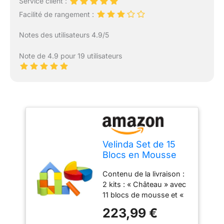
Service client :
Facilité de rangement :
Notes des utilisateurs 4.9/5
Note de 4.9 pour 19 utilisateurs
Velinda Set de 15
Blocs en Mousse
pour Le Jeu,
Contenu de la livraison :
creches, écoles
2 kits : « Château » avec
maternelles
11 blocs de mousse et «
(Couleur: mix2)
roue » à 4 éléments. Les
223,99 €
grands blocs de