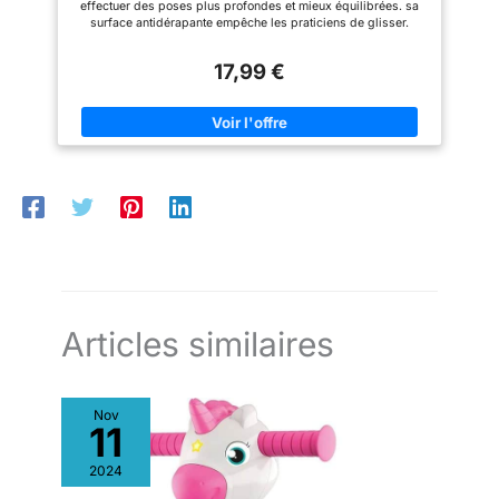
effectuer des poses plus profondes et mieux équilibrées. sa
retrouver sa forme d'origine en
surface antidérapante empêche les praticiens de glisser.
48 heures. Peut être stocké
Dimension: Ensemble de deux, 23 x 15 x 7,5 cm par brique.
commodément dans un coin.
Robuste pendant l'utilisation, résistant aux odeurs, écologique.
17,99 €
Parfait pour les studios, les séances d'entraînement à la
maison ou la salle de sport. Matériel: EVA. Recommandé aux
utilisateurs de tous les niveaux de forme physique.
Articles similaires
Nov
11
2024