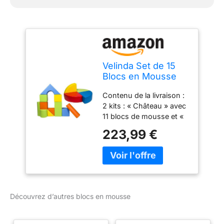
Velinda Set de 15
Blocs en Mousse
pour Le Jeu,
Contenu de la livraison :
creches, écoles
2 kits : « Château » avec
maternelles
11 blocs de mousse et «
(Couleur: mix2)
roue » à 4 éléments. Les
223,99 €
grands blocs de
construction sont
parfaits pour les crèches,
les crèches, les
institutions intégratives
et thérapeutiques, ainsi
Découvrez d’autres blocs en mousse
que les salles de
mouvement et de jeux.
Tous les éléments sont