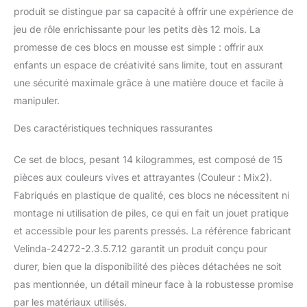
produit se distingue par sa capacité à offrir une expérience de
sans risque de blessure.
Les blocs de
jeu de rôle enrichissante pour les petits dès 12 mois. La
construction stimulent le
promesse de ces blocs en mousse est simple : offrir aux
mouvement,
enfants un espace de créativité sans limite, tout en assurant
développent l'intérêt
une sécurité maximale grâce à une matière douce et facile à
pour le sport et peuvent
également être utilisés
manipuler.
lors d'exercices de
gymnastique. Après
Des caractéristiques techniques rassurantes
avoir joué, ils peuvent
même être transformés
Ce set de blocs, pesant 14 kilogrammes, est composé de 15
en coin salon. Les
pièces aux couleurs vives et attrayantes (Couleur : Mix2).
grands blocs de
Fabriqués en plastique de qualité, ces blocs ne nécessitent ni
construction colorés
montage ni utilisation de piles, ce qui en fait un jouet pratique
garantissent un jeu sûr
et joyeux. Le noyau des
et accessible pour les parents pressés. La référence fabricant
blocs de construction
Velinda-24272-2.3.5.7.12 garantit un produit conçu pour
est en mousse PUR
durer, bien que la disponibilité des pièces détachées ne soit
stable et hygiénique de
pas mentionnée, un détail mineur face à la robustesse promise
haute résistance à la
déformation.
par les matériaux utilisés.