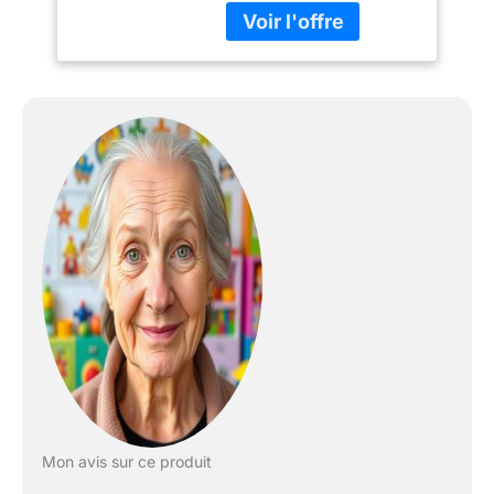
construction sont
parfaits pour les crèches,
les crèches, les
institutions intégratives
et thérapeutiques, ainsi
que les salles de
mouvement et de jeux.
Tous les éléments sont
doux et sûrs, ce qui
permet aux enfants de
vivre leur créativité et de
créer leurs propres
structures imaginatives
sans risque de blessure.
Les blocs de
construction stimulent le
mouvement,
développent l'intérêt
pour le sport et peuvent
également être utilisés
Mon avis sur ce produit
lors d'exercices de
gymnastique. Après