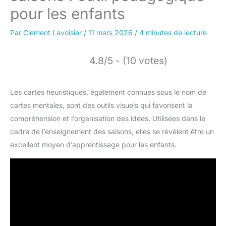
pour les enfants
Par
Clément Lavoisier
/
11 mars 2026
/
4 minutes de lecture
4.8/5 - (10 votes)
Les cartes heuristiques, également connues sous le nom de
cartes mentales, sont des outils visuels qui favorisent la
compréhension et l’organisation des idées. Utilisées dans le
cadre de l’enseignement des saisons, elles se révèlent être un
excellent moyen d’apprentissage pour les enfants.